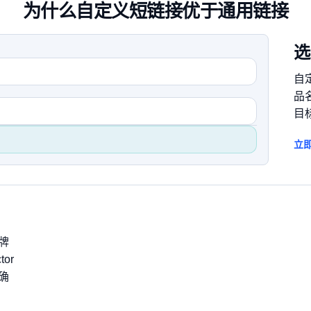
为什么自定义短链接优于通用链接
选
自
品
目
立即
牌
or
确