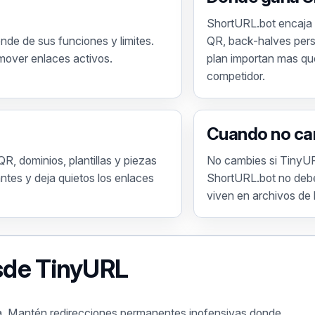
ShortURL.bot encaja 
nde de sus funciones y limites.
QR, back-halves perso
 mover enlaces activos.
plan importan mas que
competidor.
Cuando no ca
R, dominios, plantillas y piezas
No cambies si TinyUR
ntes y deja quietos los enlaces
ShortURL.bot no debe 
viven en archivos de 
sde TinyURL
a. Mantén redirecciones permanentes inofensivas donde