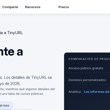
Recursos
Comparar
Precio
te a TinyURL
nte a
COMPARACIÓN DE PROD
Acceso público gratuito
s. Los detalles de TinyURL se
Dominios personalizados
ayo de 2026.
to, mientras que algunos detalles del
Analítica
Los informes de 
 una tabla de cuotas públicas
 al mes