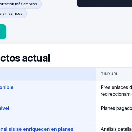
ortación más amplios
sis más ricos
ctos actual
TINYURL
onible
Free enlaces 
redireccionam
nivel
Planes pagado
nálisis se enriquecen en planes
Análisis detal