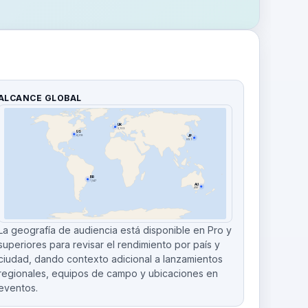
ALCANCE GLOBAL
UK
2,103
US
4,218
JP
891
BR
1,547
AU
456
La geografía de audiencia está disponible en Pro y
superiores para revisar el rendimiento por país y
ciudad, dando contexto adicional a lanzamientos
regionales, equipos de campo y ubicaciones en
eventos.