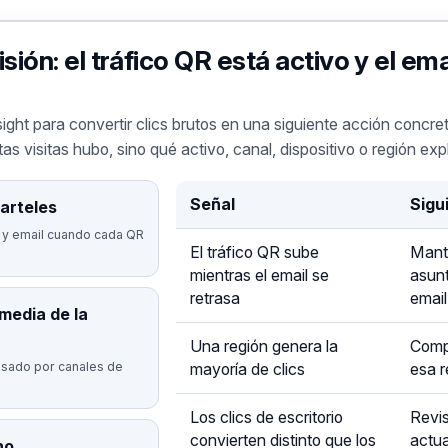
sión: el tráfico QR está activo y el ema
ht para convertir clics brutos en una siguiente acción concret
as visitas hubo, sino qué activo, canal, dispositivo o región expl
Señal
Sigu
arteles
 y email cuando cada QR
El tráfico QR sube
Manté
mientras el email se
asunt
retrasa
email
 media de la
Una región genera la
Compr
usado por canales de
mayoría de clics
esa r
Los clics de escritorio
Revis
convierten distinto que los
actua
no