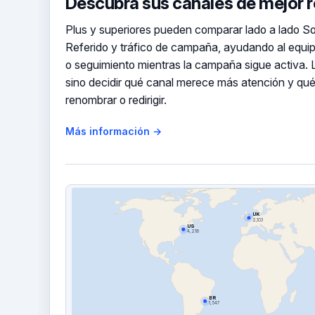
Descubra sus canales de mejor 
Plus y superiores pueden comparar lado a lado Soc
Referido y tráfico de campaña, ayudando al equi
o seguimiento mientras la campaña sigue activa. La
sino decidir qué canal merece más atención y qué
renombrar o redirigir.
Más información →
UK
2,103
US
4,218
BR
1,547