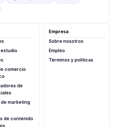
Empresa
es
Sobre nosotros
 estudio
Empleo
es
Términos y políticas
de comercio
co
radores de
iales
 de marketing
s de contenido
ros