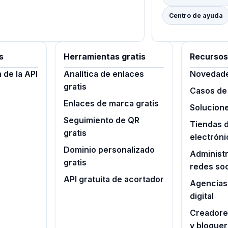
Centro de ayuda
s
Herramientas gratis
Recursos
de la API
Analítica de enlaces
Novedad
gratis
Casos de
Enlaces de marca gratis
Solucion
Seguimiento de QR
Tiendas 
gratis
electróni
Dominio personalizado
Administ
gratis
redes soc
API gratuita de acortador
Agencias
digital
Creadore
y blogue