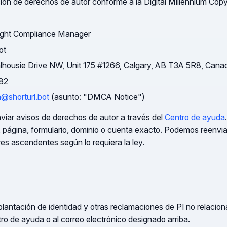
ción de derechos de autor conforme a la Digital Millennium Cop
ght Compliance Manager
ot
housie Drive NW, Unit 175 #1266, Calgary, AB T3A 5R8, Cana
82
@shorturl.bot
(asunto: "DMCA Notice")
iar avisos de derechos de autor a través del
Centro de ayuda
, página, formulario, dominio o cuenta exacto. Podemos reenviar
res ascendentes según lo requiera la ley.
lantación de identidad y otras reclamaciones de PI no relacio
ro de ayuda o al correo electrónico designado arriba.