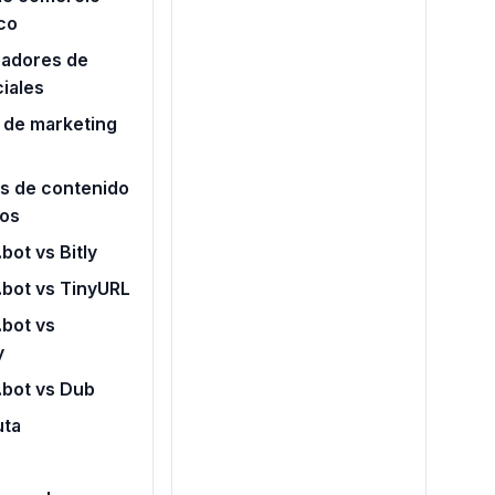
co
radores de
iales
 de marketing
s de contenido
ros
bot vs Bitly
.bot vs TinyURL
bot vs
y
.bot vs Dub
uta