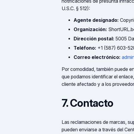
notificaciones de presunta infrac
U.S.C. § 512):
Agente designado:
Copyri
Organización:
ShortURL.b
Dirección postal:
5005 Dal
Teléfono:
+1 (587) 603-52
Correo electrónico:
admin
Por comodidad, también puede env
que podamos identificar el enlace
cliente afectado y a los proveedo
7. Contacto
Las reclamaciones de marcas, sup
pueden enviarse a través del Cent