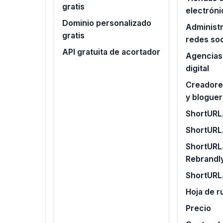
gratis
electróni
Dominio personalizado
Administ
gratis
redes soc
API gratuita de acortador
Agencias
digital
Creadore
y blogue
ShortURL.
ShortURL
ShortURL.
Rebrandl
ShortURL
Hoja de r
Precio