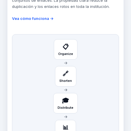
conjuntos de enlaces. La propiedad clara reduce la
duplicación y los enlaces rotos en toda la institución.
Vea cómo funciona →
📋
Organize
→
🔗
Shorten
→
🎓
Distribute
→
📊