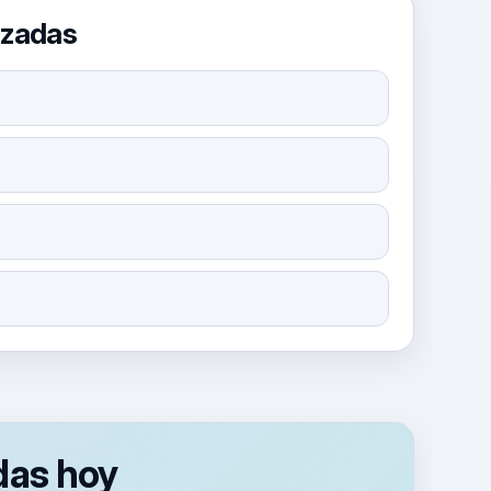
izadas
das hoy