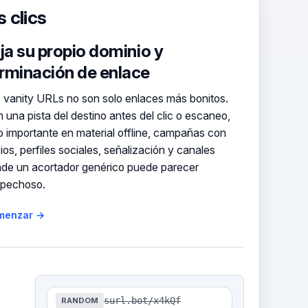
 clics
ija su propio dominio y
rminación de enlace
 vanity URLs no son solo enlaces más bonitos.
 una pista del destino antes del clic o escaneo,
o importante en material offline, campañas con
ios, perfiles sociales, señalización y canales
de un acortador genérico puede parecer
spechoso.
menzar →
surl.bot/x4kQf
RANDOM