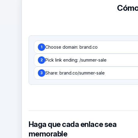
Cómo 
Choose domain: brand.co
1
Pick link ending: /summer-sale
2
Share: brand.co/summer-sale
3
Haga que cada enlace sea
memorable