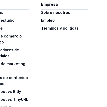
Empresa
es
Sobre nosotros
 estudio
Empleo
es
Términos y políticas
de comercio
co
radores de
iales
 de marketing
s de contenido
ros
bot vs Bitly
.bot vs TinyURL