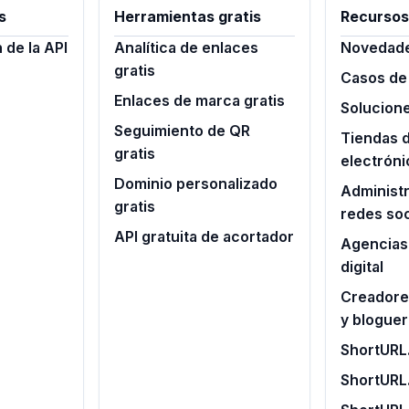
s
Herramientas gratis
Recursos
de la API
Analítica de enlaces
Novedad
gratis
Casos de
Enlaces de marca gratis
Solucion
Seguimiento de QR
Tiendas 
gratis
electróni
Dominio personalizado
Administ
gratis
redes soc
API gratuita de acortador
Agencias
digital
Creadore
y blogue
ShortURL.
ShortURL