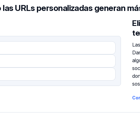
las URLs personalizadas generan más
El
te
Las
Dan
alg
soc
don
so
Co