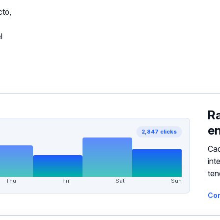
cto,
l
Ra
en
2,847 clicks
Cad
int
ten
Thu
Fri
Sat
Sun
Co