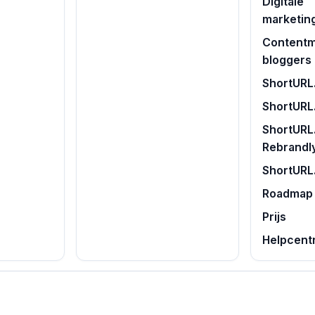
Digitale
marketin
Contentm
bloggers
ShortURL.
ShortURL
ShortURL.
Rebrandl
ShortURL
Roadmap
Prijs
Helpcent