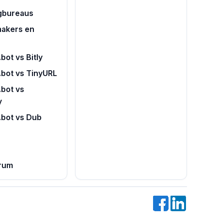
gbureaus
akers en
bot vs Bitly
.bot vs TinyURL
bot vs
y
.bot vs Dub
rum