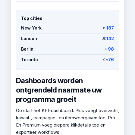
Top cities
New York
187
US
London
142
UK
Berlin
98
DE
Toronto
76
CA
Dashboards worden
ontgrendeld naarmate uw
programma groeit
Go start het KPI-dashboard. Plus voegt overzicht,
kanaal-, campagne- en itemweergaven toe. Pro
En Premium voeg diepere klikdetails toe en
exporteer workflows.