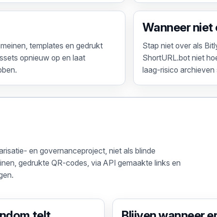
Wanneer niet
domeinen, templates en gedrukt
Stap niet over als Bi
assets opnieuw op en laat
ShortURL.bot niet hoef
bben.
laag-risico archieven
risatie- en governanceproject, niet als blinde
einen, gedrukte QR-codes, via API gemaakte links en
gen.
ndom telt
Blijven wanneer e