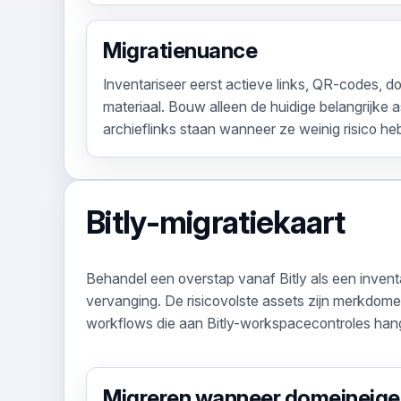
Migratienuance
Inventariseer eerst actieve links, QR-codes, 
materiaal. Bouw alleen de huidige belangrijke 
archieflinks staan wanneer ze weinig risico he
Bitly-migratiekaart
Behandel een overstap vanaf Bitly als een inventa
vervanging. De risicovolste assets zijn merkdom
workflows die aan Bitly-workspacecontroles han
Migreren wanneer domeineige