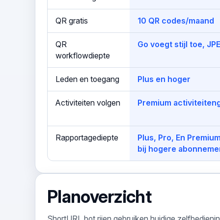
QR gratis
10 QR codes/maand
QR
Go voegt stijl toe, J
workflowdiepte
Leden en toegang
Plus en hoger
Activiteiten volgen
Premium activiteiten
Rapportagediepte
Plus, Pro, En Premiu
bij hogere abonneme
Planoverzicht
ShortURL.bot rijen gebruiken huidige zelfbedieni