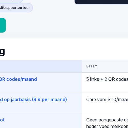
klikrapporten toe
ng
BITLY
0 QR codes/maand
5 links + 2 QR cod
d op jaarbasis ($ 9 per maand)
Core voor $ 10/maan
ot
Geen aangepaste do
hoger voeg merkdom