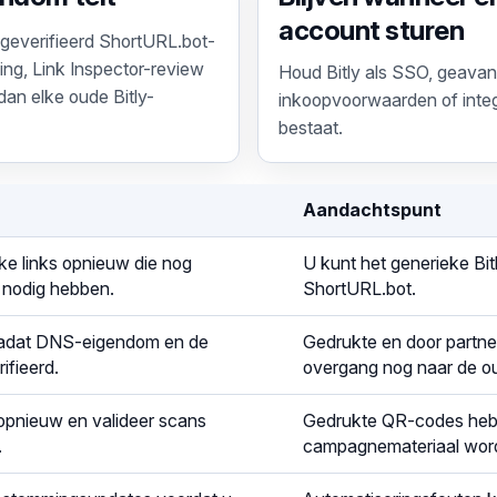
account sturen
geverifieerd ShortURL.bot-
ng, Link Inspector-review
Houd Bitly als SSO, geava
dan elke oude Bitly-
inkoopvoorwaarden of integ
bestaat.
Aandachtspunt
ke links opnieuw die nog
U kunt het generieke Bit
 nodig hebben.
ShortURL.bot.
nadat DNS-eigendom en de
Gedrukte en door partne
ifieerd.
overgang nog naar de ou
opnieuw en valideer scans
Gedrukte QR-codes heb
.
campagnemateriaal word