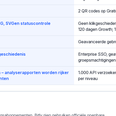
2 QR codes op Grati
PEG, SVGen statuscontrole
Geen klikgeschiedeni
120 dagen Growth; 1
Geavanceerde gebrui
geschiedenis
Enterprise SSO, ge
groepsmachtigingen
m – analyserapporten worden rijker
1.000 API verzoeken
nten
per niveau
ngsabonnementen. Bitly rijen gebruiken officiële openbare