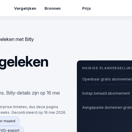
Bronnen
Vergelijken
Prijs
eleken met Bitly
geleken
HUIDIGE PLANVERGELIJK
Openbaar gratis abonnemen
Bitly-details zijn op 16 mei
Instap betaald abonnement
terprise limieten, dus deze pagina
Aangepaste domeinen grati
reeks. Gecontroleerd op 16 mei 2026.
per maand
 SVG-export