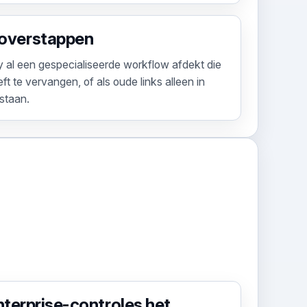
 overstappen
tly al een gespecialiseerde workflow afdekt die
t te vervangen, of als oude links alleen in
 staan.
nterprise-controles het