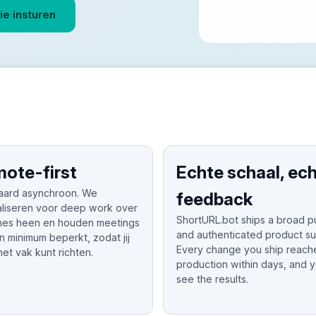
tie insturen
ote-first
Echte schaal, ec
aard asynchroon. We
feedback
aliseren voor deep work over
ShortURL.bot ships a broad p
ones heen en houden meetings
and authenticated product su
n minimum beperkt, zodat jij
Every change you ship reach
het vak kunt richten.
production within days, and 
see the results.