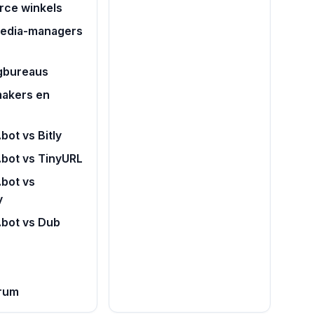
ce winkels
media-managers
gbureaus
akers en
bot vs Bitly
.bot vs TinyURL
bot vs
y
.bot vs Dub
rum