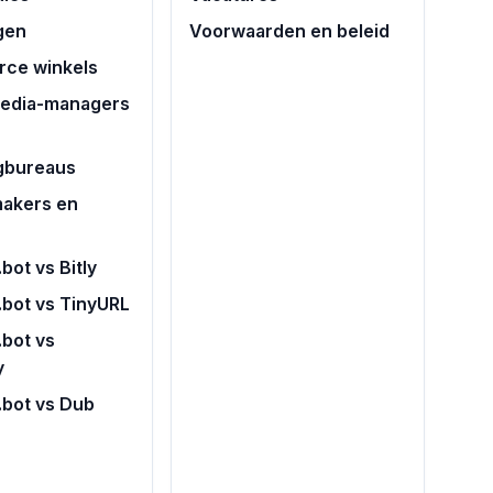
gen
Voorwaarden en beleid
ce winkels
media-managers
gbureaus
akers en
bot vs Bitly
.bot vs TinyURL
bot vs
y
.bot vs Dub