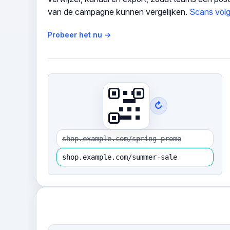
van de campagne kunnen vergelijken.
Scans volge
Probeer het nu →
↻
shop.example.com/spring-promo
shop.example.com/summer-sale