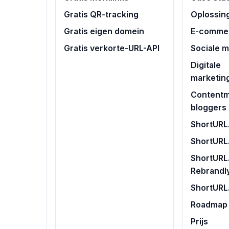
Gratis QR-tracking
Oplossin
Gratis eigen domein
E-commer
Gratis verkorte-URL-API
Sociale 
Digitale
marketin
Contentm
bloggers
ShortURL.
ShortURL
ShortURL.
Rebrandl
ShortURL
Roadmap
Prijs