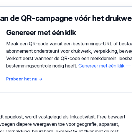
lan de QR-campagne vóór het drukwe
Genereer met één klik
Maak een QR-code vanuit een bestemmings-URL of bestaan
abonnement ondersteunt voor drukwerk, verpakking, bewegwij
Verkort eerst wanneer de QR-code een merkdomein, leesbaar
bestemmingscontrole nodig heeft.
Genereer met één klik — 
Probeer het nu →
 opgelost, wordt vastgelegd als linkactiviteit. Free bewaart
oegen diepere weergaven toe voor geografie, apparaat,
er, verpakking, beursbord, e-mail-QR of flyer met de rest