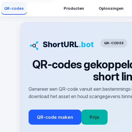
Producten
Oplossingen
QR-codes
QR-CODES
QR-codes gekoppel
short li
Genereer een QR-code vanuit een bestemmings-U
download het asset en houd scangegevens binne
QR-code maken
Prijs