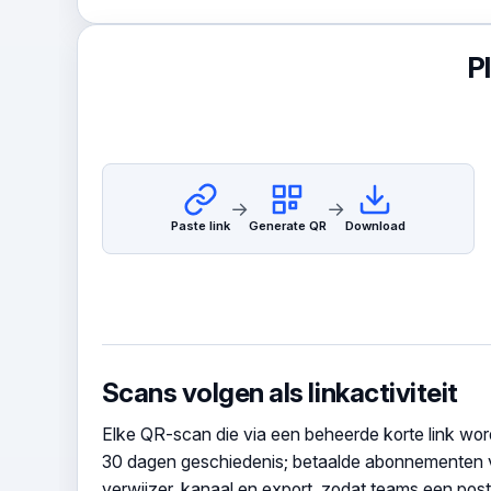
P
→
→
Paste link
Generate QR
Download
Scans volgen als linkactiviteit
Elke QR-scan die via een beheerde korte link wordt
30 dagen geschiedenis; betaalde abonnementen v
verwijzer, kanaal en export, zodat teams een post