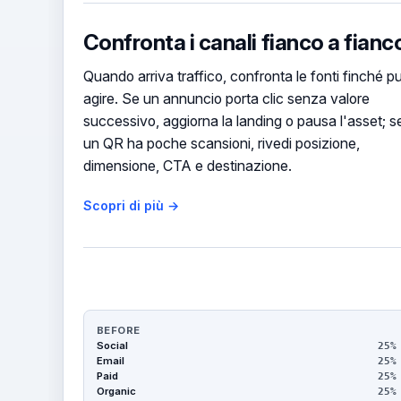
Confronta i canali fianco a fianc
Quando arriva traffico, confronta le fonti finché p
agire. Se un annuncio porta clic senza valore
successivo, aggiorna la landing o pausa l'asset; s
un QR ha poche scansioni, rivedi posizione,
dimensione, CTA e destinazione.
Scopri di più →
BEFORE
Social
25%
Email
25%
Paid
25%
Organic
25%