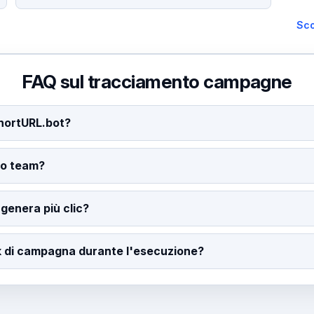
Sco
FAQ sul tracciamento campagne
ShortURL.bot?
io team?
genera più clic?
nk di campagna durante l'esecuzione?