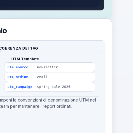
io
COERENZA DEI TAG
UTM Template
utm_source
newsletter
utm_medium
email
utm_campaign
spring-sale-2026
Imponi le convenzioni di denominazione UTM nel
team per mantenere i report ordinati.