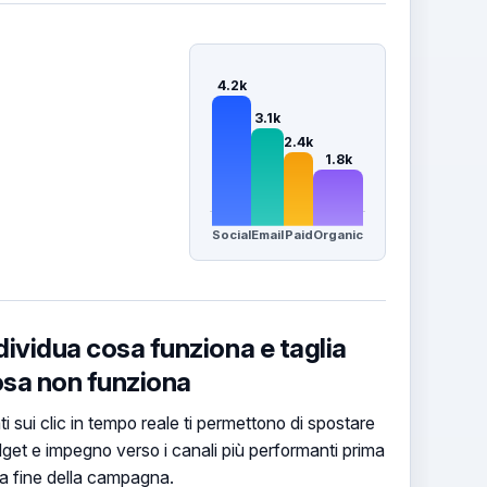
4.2k
3.1k
2.4k
1.8k
Social
Email
Paid
Organic
dividua cosa funziona e taglia
sa non funziona
ati sui clic in tempo reale ti permettono di spostare
get e impegno verso i canali più performanti prima
la fine della campagna.