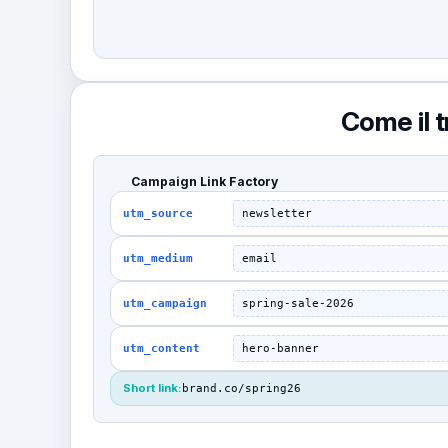
Come il t
Campaign Link Factory
utm_source
newsletter
utm_medium
email
utm_campaign
spring-sale-2026
utm_content
hero-banner
Short link:
brand.co/spring26