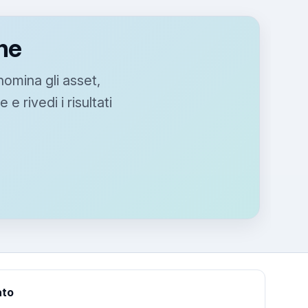
gne
 nomina gli asset,
e rivedi i risultati
ato