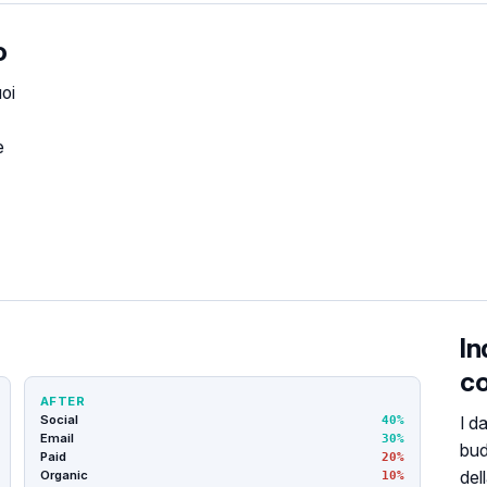
o
uoi
e
In
co
AFTER
Social
40%
I d
Email
30%
bud
Paid
20%
Organic
del
10%