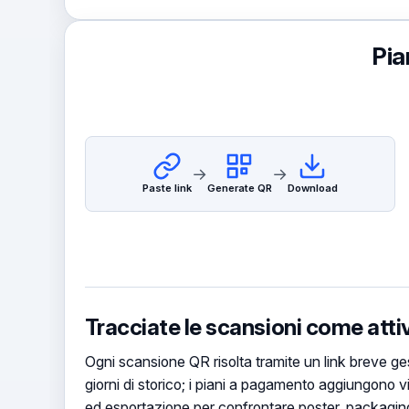
Pia
→
→
Paste link
Generate QR
Download
Tracciate le scansioni come attivi
Ogni scansione QR risolta tramite un link breve ges
giorni di storico; i piani a pagamento aggiungono vi
ed esportazione per confrontare poster, packaging, 