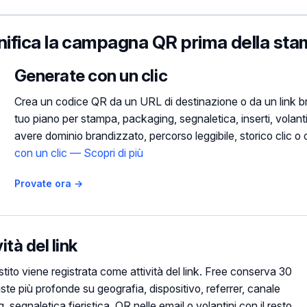
nifica la campagna QR prima della st
Generate con un clic
Crea un codice QR da un URL di destinazione o da un link br
tuo piano per stampa, packaging, segnaletica, inserti, volanti
avere dominio brandizzato, percorso leggibile, storico clic o 
con un clic — Scopri di più
Provate ora →
tà del link
tito viene registrata come attività del link. Free conserva 30
ste più profonde su geografia, dispositivo, referrer, canale
segnaletica fieristica, QR nelle email o volantini con il resto