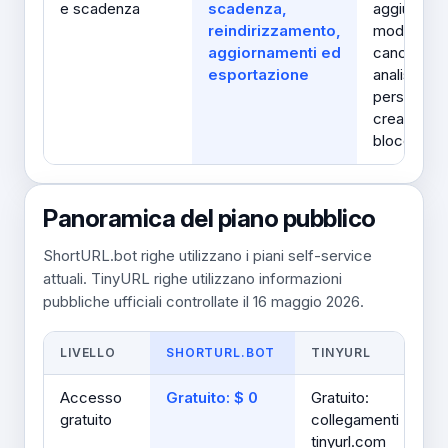
e scadenza
scadenza,
aggiungon
reindirizzamento,
modifica,
aggiornamenti ed
cancellazi
esportazione
analisi, do
personalizz
creazione 
blocco
Panoramica del piano pubblico
ShortURL.bot righe utilizzano i piani self-service
attuali. TinyURL righe utilizzano informazioni
pubbliche ufficiali controllate il 16 maggio 2026.
LIVELLO
SHORTURL.BOT
TINYURL
Accesso
Gratuito: $ 0
Gratuito:
gratuito
collegamenti
tinyurl.com