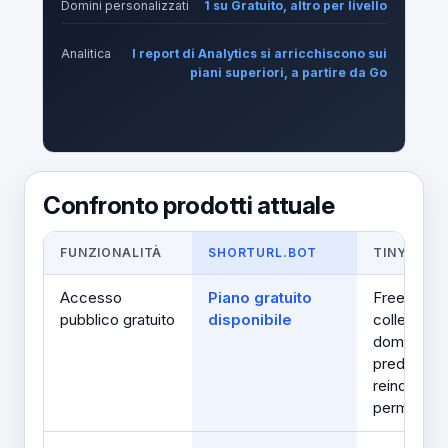
Domini personalizzati
1 su Gratuito, altro per livello
Analitica
I report di Analytics si arricchiscono sui
piani superiori, a partire da Go
Confronto prodotti attuale
FUNZIONALITÀ
SHORTURL.BOT
TINYURL
Accesso
Piano gratuito
Free
pubblico gratuito
disponibile
collegamen
dominio
predefinit
reindirizza
permanent