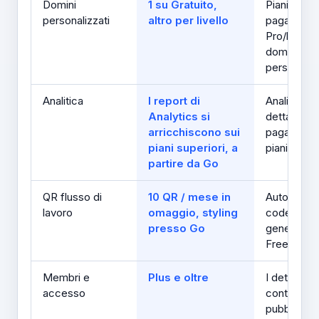
Domini
1 su Gratuito,
Piani a
personalizzati
altro per livello
pagament
Pro/bulk p
domini
personalizz
Analitica
I report di
Analisi
Analytics si
dettagliate
arricchiscono sui
pagamenti
piani superiori, a
piani
partire da Go
QR flusso di
10 QR / mese in
Automatic
lavoro
omaggio, styling
code
presso Go
generazion
Free
Membri e
Plus e oltre
I dettagli s
accesso
controllo
pubblico d