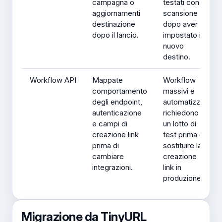
campagna o
testati con
aggiornamenti
scansione
destinazione
dopo aver
dopo il lancio.
impostato il
nuovo
destino.
Workflow API
Mappate
Workflow
comportamento
massivi e
degli endpoint,
automatizzati
autenticazione
richiedono
e campi di
un lotto di
creazione link
test prima di
prima di
sostituire la
cambiare
creazione
integrazioni.
link in
produzione.
Migrazione da TinyURL