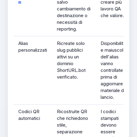
salvo
creare più
m
cambiamento di
lavoro QA
destinazione o
che valore.
necessità di
reporting.
Alias
Ricreate solo
Disponibilità
personalizzati
slug pubblici
e maiuscole
attivi su un
dell'alias
dominio
vanno
ShortURL.bot
controllate
verificato.
prima di
aggiornare
materiale di
lancio.
Codici QR
Ricostruite QR
I codici
automatici
che richiedono
stampati
stile,
devono
separazione
essere