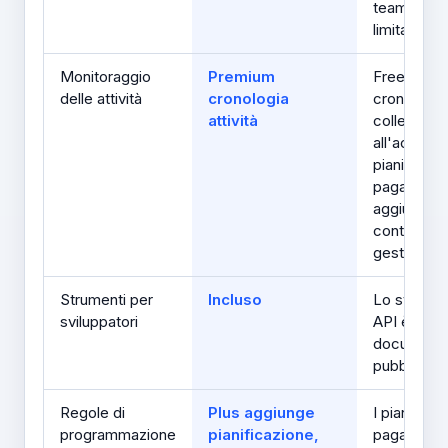
team sono
limitati
Monitoraggio
Premium
Free includ
delle attività
cronologia
cronologia
attività
collegamen
all'account;
piani a
pagament
aggiungon
controlli di
gestione
Strumenti per
Incluso
Lo svilupp
sviluppatori
API è stat
document
pubblicam
Regole di
Plus aggiunge
I piani a
programmazione
pianificazione,
pagament