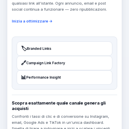
qualsiasi link all'istante. Ogni annuncio, email e post
social continua a funzionare — zero ripubblicazioni.
Inizia a ottimizzare →
🏷️
Branded Links
🔗
Campaign Link Factory
📊
Performance Insight
Scopra esattamente quale canale genera gli
acquisti
Confronti i tassi di clic e di conversione su Instagram,
email, Google Ads e TikTok in un'unica dashboard.
Smetta di tirare a indovinare e inizi a scalare i vincenti.