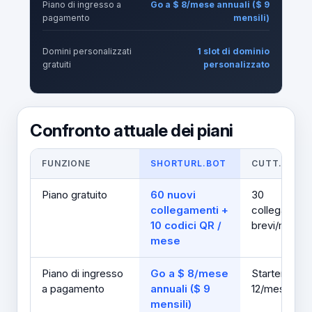
Piano di ingresso a
Go a $ 8/mese annuali ($ 9
pagamento
mensili)
Domini personalizzati
1 slot di dominio
gratuiti
personalizzato
Confronto attuale dei piani
FUNZIONE
SHORTURL.BOT
CUTT.LY
Piano gratuito
60 nuovi
30
collegamenti +
collegament
10 codici QR /
brevi/mese
mese
Piano di ingresso
Go a $ 8/mese
Starter a $
a pagamento
annuali ($ 9
12/mese
mensili)