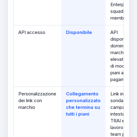
Enterprise: 1
squadre / 20
membri
API accesso
Disponibile
API
disponibile;
dominio con
marchio più
elevato e limi
di modifica s
piani a
pagamento
Personalizzazione
Collegamento
Link in Bio,
dei link con
personalizzato
sondaggi,
marchio
che termina su
campagne,
tutti i piani
intestazioni
TRAI e flussi
lavoro del
team per live