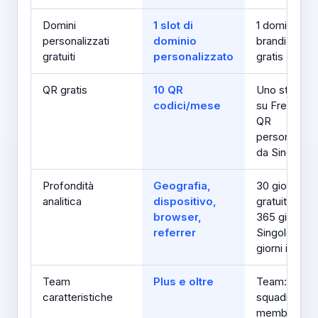
Domini
1 slot di
1 dominio
personalizzati
dominio
brandizzato
gratuiti
personalizzato
gratis
QR gratis
10 QR
Uno stile QR
codici/mese
su Free; cod
QR
personalizzab
da Single in 
Profondità
Geografia,
30 giorni
analitica
dispositivo,
gratuiti/Start
browser,
365 giorni s
referrer
Singolo; 730
giorni il Tea
Team
Plus e oltre
Team: 3
caratteristiche
squadre / 5
membri; Te