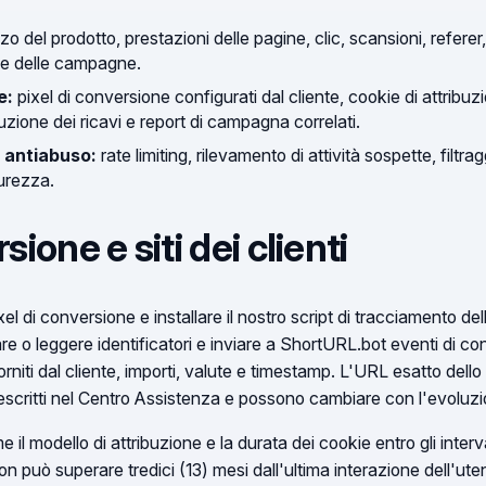
zzo del prodotto, prestazioni delle pagine, clic, scansioni, refere
ne delle campagne.
e:
pixel di conversione configurati dal cliente, cookie di attribuzion
buzione dei ricavi e report di campagna correlati.
e antiabuso:
rate limiting, rilevamento di attività sospette, filtragg
curezza.
sione e siti dei clienti
el di conversione e installare il nostro script di tracciamento delle
re o leggere identificatori e inviare a ShortURL.bot eventi di c
 forniti dal cliente, importi, valute e timestamp. L'URL esatto dello 
descritti nel Centro Assistenza e possono cambiare con l'evoluzi
 il modello di attribuzione e la durata dei cookie entro gli interv
on può superare tredici (13) mesi dall'ultima interazione dell'ute