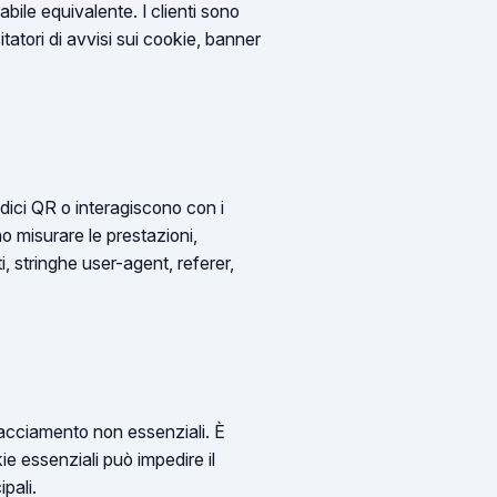
bile equivalente. I clienti sono
sitatori di avvisi sui cookie, banner
odici QR o interagiscono con i
no misurare le prestazioni,
, stringhe user-agent, referer,
 tracciamento non essenziali. È
kie essenziali può impedire il
pali.