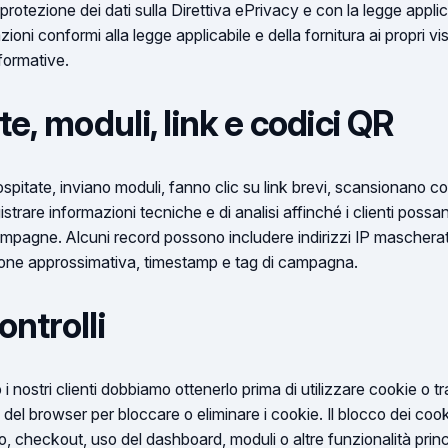
rotezione dei dati sulla Direttiva ePrivacy e con la legge applica
zioni conformi alla legge applicabile e della fornitura ai propri vi
formative.
te, moduli, link e codici QR
ospitate, inviano moduli, fanno clic su link brevi, scansionano c
strare informazioni tecniche e di analisi affinché i clienti possa
campagne. Alcuni record possono includere indirizzi IP mascherati
izione approssimativa, timestamp e tag di campagna.
ntrolli
o i nostri clienti dobbiamo ottenerlo prima di utilizzare cookie o
olli del browser per bloccare o eliminare i cookie. Il blocco dei coo
 checkout, uso del dashboard, moduli o altre funzionalità princi