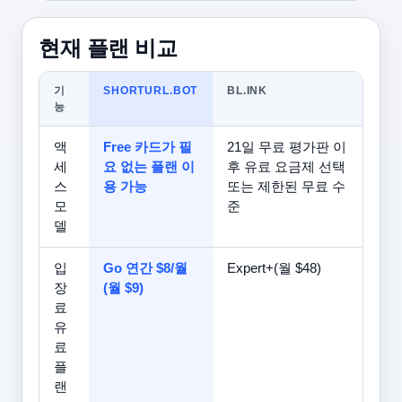
현재 플랜 비교
기
SHORTURL.BOT
BL.INK
능
액
Free 카드가 필
21일 무료 평가판 이
세
요 없는 플랜 이
후 유료 요금제 선택
스
용 가능
또는 제한된 무료 수
모
준
델
입
Go 연간 $8/월
Expert+(월 $48)
장
(월 $9)
료
유
료
플
랜