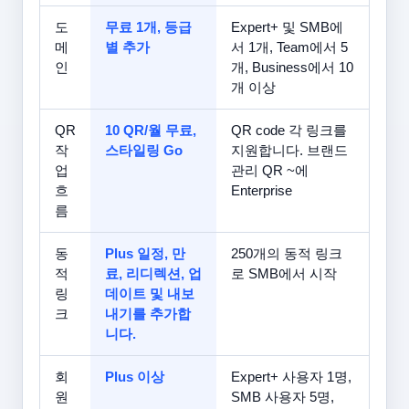
도
무료 1개, 등급
Expert+ 및 SMB에
메
별 추가
서 1개, Team에서 5
인
개, Business에서 10
개 이상
QR
10 QR/월 무료,
QR code 각 링크를
작
스타일링 Go
지원합니다. 브랜드
업
관리 QR ~에
흐
Enterprise
름
동
Plus 일정, 만
250개의 동적 링크
적
료, 리디렉션, 업
로 SMB에서 시작
링
데이트 및 내보
크
내기를 추가합
니다.
회
Plus 이상
Expert+ 사용자 1명,
원
SMB 사용자 5명,