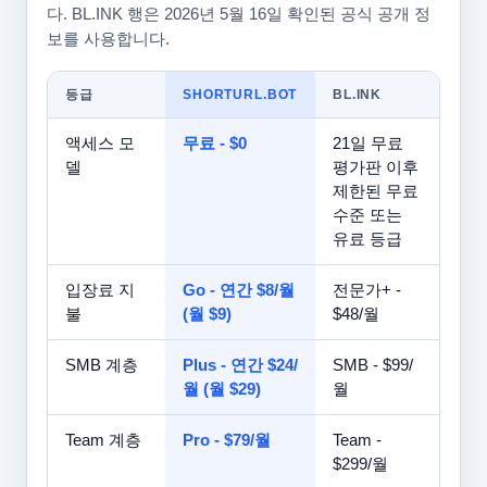
다. BL.INK 행은 2026년 5월 16일 확인된 공식 공개 정
보를 사용합니다.
등급
SHORTURL.BOT
BL.INK
액세스 모
무료 - $0
21일 무료
델
평가판 이후
제한된 무료
수준 또는
유료 등급
입장료 지
Go - 연간 $8/월
전문가+ -
불
(월 $9)
$48/월
SMB 계층
Plus - 연간 $24/
SMB - $99/
월 (월 $29)
월
Team 계층
Pro - $79/월
Team -
$299/월