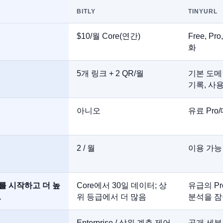
BITLY
TINYURL
$10/월 Core(연간)
Free, P
화
5개 링크 + 2 QR/월
기본 도메인
기록, 사
아니오
유료 Pro
2 / 월
이용 가능
를 시작하고 더 높
Core에서 30일 데이터; 상
유급의 P
.
위 등급에서 더 많음
분석을 
Enterprise / 상위 계층 제어
공개 세부