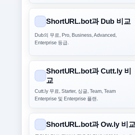
ShortURL.bot과 Dub 비교
Dub의 무료, Pro, Business, Advanced,
Enterprise 등급.
ShortURL.bot과 Cutt.ly 비
교
Cutt.ly 무료, Starter, 싱글, Team, Team
Enterprise 및 Enterprise 플랜.
ShortURL.bot과 Ow.ly 비