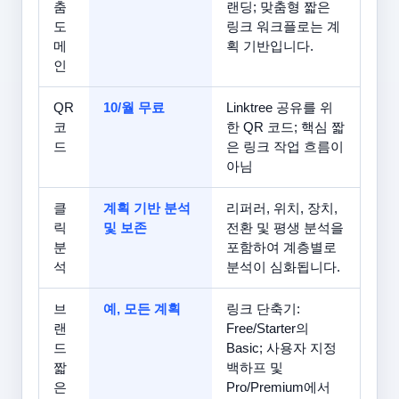
춤
랜딩; 맞춤형 짧은
도
링크 워크플로는 계
메
획 기반입니다.
인
QR
10/월 무료
Linktree 공유를 위
코
한 QR 코드; 핵심 짧
드
은 링크 작업 흐름이
아님
클
계획 기반 분석
리퍼러, 위치, 장치,
릭
및 보존
전환 및 평생 분석을
분
포함하여 계층별로
석
분석이 심화됩니다.
브
예, 모든 계획
링크 단축기:
랜
Free/Starter의
드
Basic; 사용자 지정
짧
백하프 및
은
Pro/Premium에서