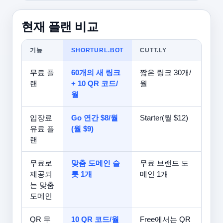
현재 플랜 비교
기능
SHORTURL.BOT
CUTT.LY
무료 플
60개의 새 링크
짧은 링크 30개/
랜
+ 10 QR 코드/
월
월
입장료
Go 연간 $8/월
Starter(월 $12)
유료 플
(월 $9)
랜
무료로
맞춤 도메인 슬
무료 브랜드 도
제공되
롯 1개
메인 1개
는 맞춤
도메인
QR 무
10 QR 코드/월
Free에서는 QR