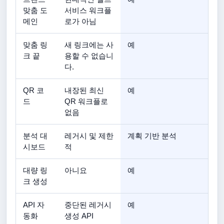
맞춤 도
서비스 워크플
메인
로가 아님
맞춤 링
새 링크에는 사
예
크 끝
용할 수 없습니
다.
QR 코
내장된 최신
예
드
QR 워크플로
없음
분석 대
레거시 및 제한
계획 기반 분석
시보드
적
대량 링
아니요
예
크 생성
API 자
중단된 레거시
예
동화
생성 API