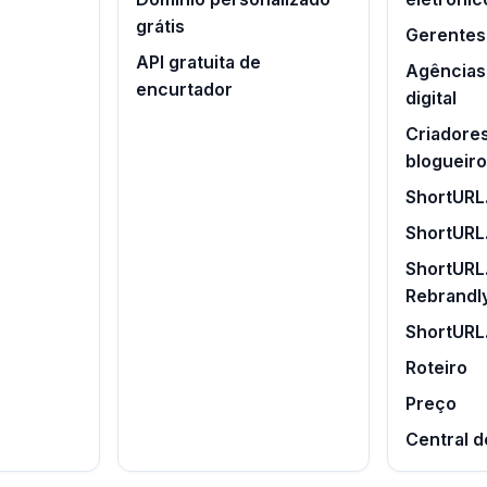
grátis
Gerentes 
API gratuita de
Agências
encurtador
digital
Criadore
blogueir
ShortURL.
ShortURL
ShortURL.
Rebrandl
ShortURL
Roteiro
Preço
Central d