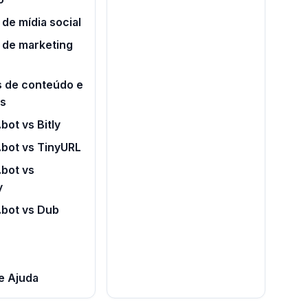
de mídia social
 de marketing
s de conteúdo e
os
bot vs Bitly
.bot vs TinyURL
bot vs
y
.bot vs Dub
e Ajuda