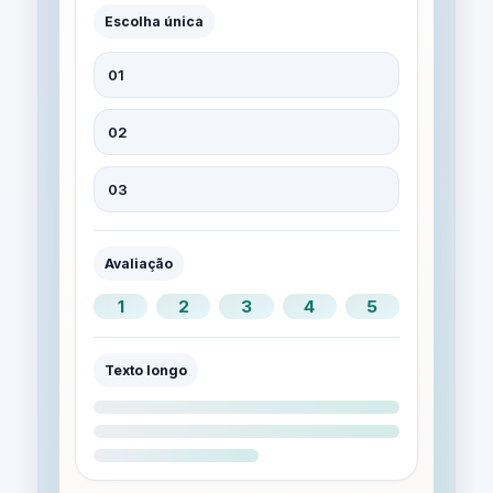
Escolha única
01
02
03
Avaliação
1
2
3
4
5
Texto longo