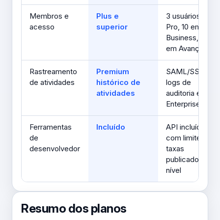
Membros e
Plus e
3 usuários em
acesso
superior
Pro, 10 em
Business, 20
em Avançado
Rastreamento
Premium
SAML/SSO e
de atividades
histórico de
logs de
atividades
auditoria em
Enterprise
Ferramentas
Incluído
API incluído,
de
com limites de
desenvolvedor
taxas
publicados por
nível
Resumo dos planos