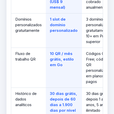
(US$ 9
cobrado
mensal)
anualmente
Domínios
1 slot de
3 domínios
personalizados
domínio
personalizados
gratuitamente
personalizado
gratuitamente;
10+ em Pro e
superior
Fluxo de
10 QR / mês
Códigos QR no
trabalho QR
grátis, estilo
Free; códigos
em Go
QR
personalizados
em planos
pagos
Histórico de
30 dias grátis,
30 dias grátis,
dados
depois de 60
depois 1 ano, 3
analíticos
dias a 1.900
anos, 5 anos ou
dias por nível
ilimitado