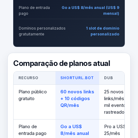
Plano de entrada
Go a US$ 8/mês anual (US$ 9
pago
mensal)
Domínios personalizados
1 slot de domínio
gratuitamente
personalizado
Comparação de planos atual
RECURSO
SHORTURL.BOT
DUB
Plano público
60 novos links
25 novos
gratuito
+ 10 códigos
links/mês + 1
QR/mês
mil eventos
rastreados/mês
Plano de
Go a US$
Pro a US$
entrada pago
8/mês anual
25/mês