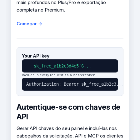
mais profundos no Plus/Pro e exportação
completa no Premium.
Começar →
Your API key
sk_free_a1b2c3d4e5f6...
Include in every request as a Bearer token
Authorization: Bearer sk_free_a1b2c3...
Autentique-se com chaves de
API
Gerar API chaves do seu painel e incluí-las nos
cabeçalhos da solicitação. API e MCP os clientes