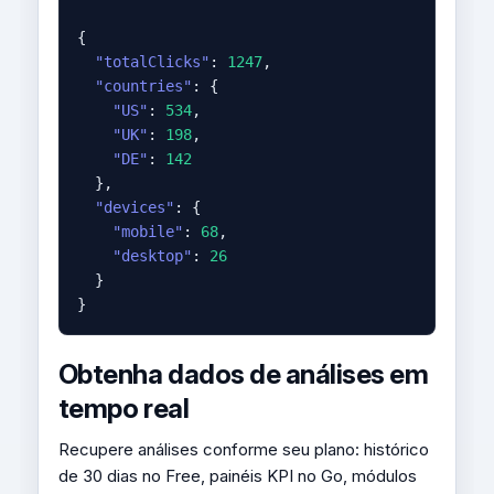
{

"totalClicks"
: 
1247
,

"countries"
: {

"US"
: 
534
,

"UK"
: 
198
,

"DE"
: 
142
  },

"devices"
: {

"mobile"
: 
68
,

"desktop"
: 
26
  }

}
Obtenha dados de análises em
tempo real
Recupere análises conforme seu plano: histórico
de 30 dias no Free, painéis KPI no Go, módulos