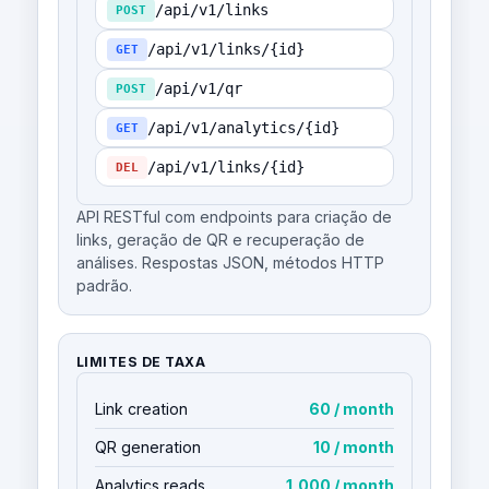
/api/v1/links
POST
/api/v1/links/{id}
GET
/api/v1/qr
POST
/api/v1/analytics/{id}
GET
/api/v1/links/{id}
DEL
API RESTful com endpoints para criação de
links, geração de QR e recuperação de
análises. Respostas JSON, métodos HTTP
padrão.
LIMITES DE TAXA
Link creation
60 / month
QR generation
10 / month
Analytics reads
1,000 / month