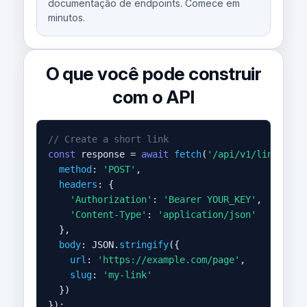
documentação de endpoints. Comece em
minutos.
O que você pode construir
com o API
// Create a short link
const
 response = 
await
fetch
(
'/api/v1/links'
, {

method
: 
'POST'
,

headers
: {

'Authorization'
: 
'Bearer YOUR_KEY'
,

'Content-Type'
: 
'application/json'
  },

body
: JSON.
stringify
({

url
: 
'https://example.com/page'
,

slug
: 
'my-link'
  })

});