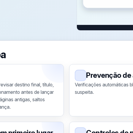
pa
Prevenção de
isar destino final, título,
Verificações automáticas b
ionamento antes de lançar
suspeita.
ginas antigas, saltos
ança.
m primeiro lugar
Controles de 