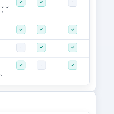
✓
✓
·
amento
m a
✓
✓
✓
·
✓
✓
✓
·
✓
ou