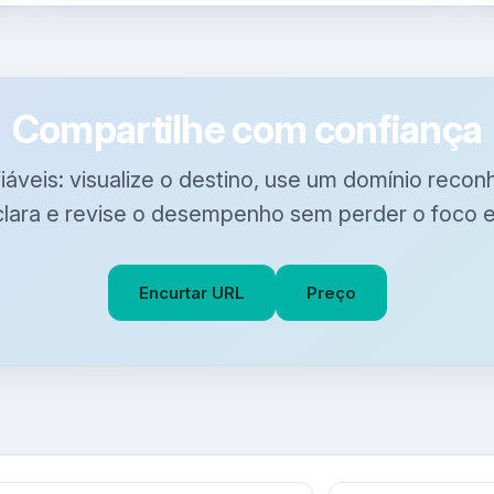
Compartilhe com confiança
fiáveis: visualize o destino, use um domínio reco
clara e revise o desempenho sem perder o foco 
Encurtar URL
Preço