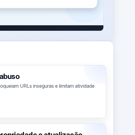
 abuso
loqueiam URLs inseguras e limitam atividade
propriedade e atualização