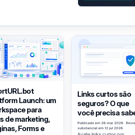
ortURL.bot
Links curtos são
tform Launch: um
seguros? O que
rkspace para
você precisa sab
ks de marketing,
Publicado em 26 mar 2026 · Revi
inas, Forms e
substancial em 12 jul 2026
Avalie links curtos por