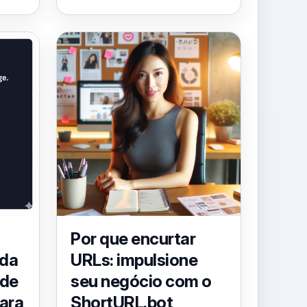
Por que encurtar
 da
URLs: impulsione
 de
seu negócio com o
para
ShortURL.bot