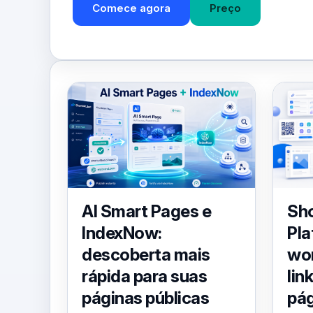
Comece agora
Preço
Sh
AI Smart Pages e
Pla
IndexNow:
wo
descoberta mais
lin
rápida para suas
pág
páginas públicas