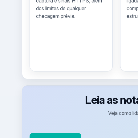
captura e sinais HTTPS, além
ligad
dos limites de qualquer
compa
checagem prévia.
estru
Leia as not
Veja como lid