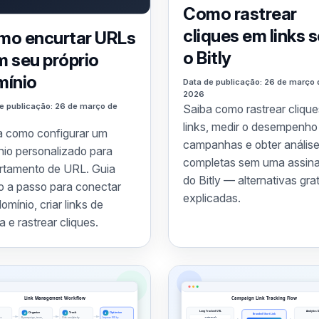
Como rastrear
cliques em links 
mo encurtar URLs
o Bitly
 seu próprio
mínio
Data de publicação: 26 de março 
2026
e publicação: 26 de março de
Saiba como rastrear cliqu
links, medir o desempenho
a como configurar um
campanhas e obter anális
nio personalizado para
completas sem uma assina
rtamento de URL. Guia
do Bitly — alternativas gra
o a passo para conectar
explicadas.
omínio, criar links de
 e rastrear cliques.