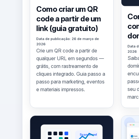
Como criar um QR
Co
code a partir de um
com
link (guia gratuito)
do
Data de publicação: 26 de março de
2026
Data d
Crie um QR code a partir de
2026
Saib
qualquer URL em segundos —
domí
grátis, com rastreamento de
encu
cliques integrado. Guia passo a
pass
passo para marketing, eventos
seu d
e materiais impressos.
marca