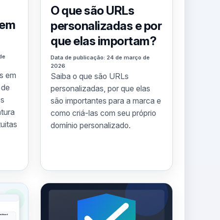
O que são URLs
sem
personalizadas e por
que elas importam?
de
Data de publicação: 24 de março de
2026
es em
Saiba o que são URLs
 de
personalizadas, por que elas
es
são importantes para a marca e
tura
como criá-las com seu próprio
tuitas
domínio personalizado.