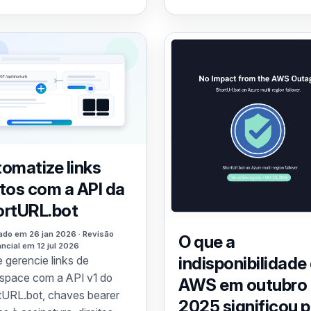
omatize links
tos com a API da
ortURL.bot
ado em 26 jan 2026 · Revisão
O que a
ncial em 12 jul 2026
indisponibilidade
e gerencie links de
space com a API v1 do
AWS em outubro
tURL.bot, chaves bearer
2025 significou 