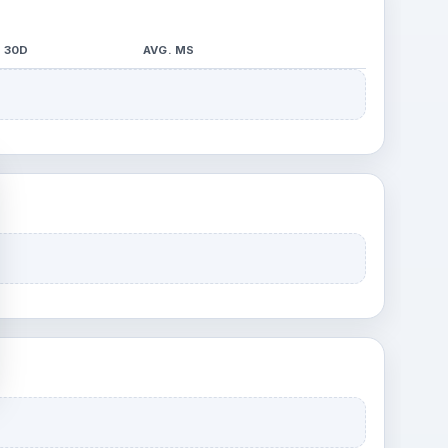
30D
AVG. MS