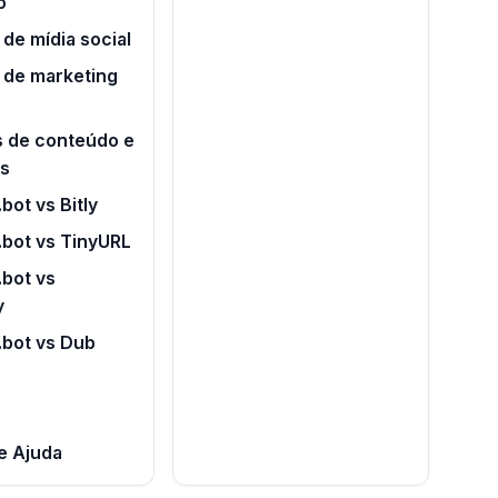
o
de mídia social
 de marketing
s de conteúdo e
os
bot vs Bitly
.bot vs TinyURL
bot vs
y
.bot vs Dub
e Ajuda