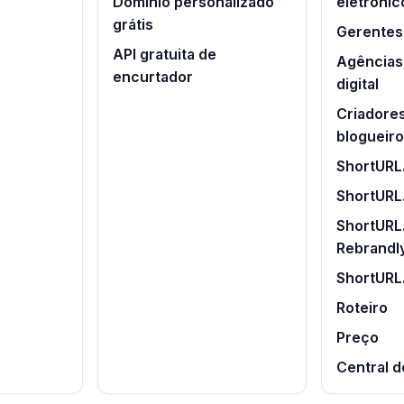
Domínio personalizado
eletrônic
grátis
Gerentes 
API gratuita de
Agências
encurtador
digital
Criadore
blogueir
ShortURL.
ShortURL
ShortURL.
Rebrandl
ShortURL
Roteiro
Preço
Central d