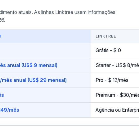
imento atuais. As linhas Linktree usam informações
26.
T
LINKTREE
Grátis - $ 0
ês anual (US$ 9 mensal)
Starter - US$ 8/mê
4/mês anual (US$ 29 mensal)
Pro - $ 12/mês
ês
Premium - $30/mê
 149/mês
Agência ou Enterpri