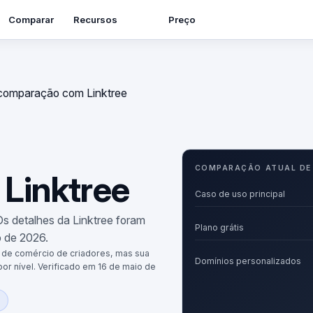
Recursos
Comparar
Preço
comparação com Linktree
COMPARAÇÃO ATUAL DE
Linktree
Caso de uso principal
Os detalhes da Linktree foram
Plano grátis
o de 2026.
 e de comércio de criadores, mas sua
Domínios personalizados
por nível. Verificado em 16 de maio de