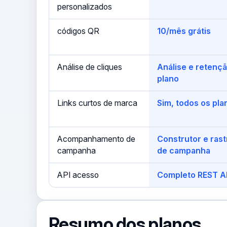
personalizados
códigos QR
10/mês grátis
Análise de cliques
Análise e retenç
plano
Links curtos de marca
Sim, todos os pla
Acompanhamento de
Construtor e ras
campanha
de campanha
API acesso
Completo REST A
Resumo dos planos