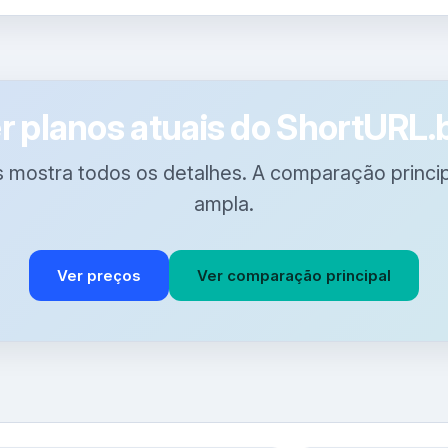
r planos atuais do ShortURL.
 mostra todos os detalhes. A comparação principa
ampla.
Ver preços
Ver comparação principal