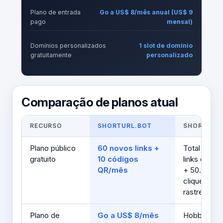
Plano de entrada
Go a US$ 8/mês anual (US$ 9
pago
mensal)
Domínios personalizados
1 slot de domínio
gratuitamente
personalizado
Comparação de planos atual
RECURSO
SHORTURL.BOT
SHORT.IO
Plano público
60 novos links +
Total de 1.
gratuito
10 códigos
links de ma
QR/mês
+ 50.000
cliques
rastreados
Plano de
Go a US$ 8/mês
Hobby a U