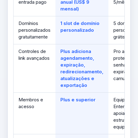
entrada pago
anual (US$ 9
5/mês
mensal)
Domínios
1 slot de domínio
5 domínios
personalizados
personalizado
personaliz
gratuitamente
grátis
Controles de
Plus adiciona
Pro adicion
link avançados
agendamento,
proteção p
expiração,
senha,
redirecionamento,
expiração 
atualizações e
camuflage
exportação
Membros e
Plus e superior
Equipe e
acesso
Enterprise
apoiar
estruturas 
equipe mai