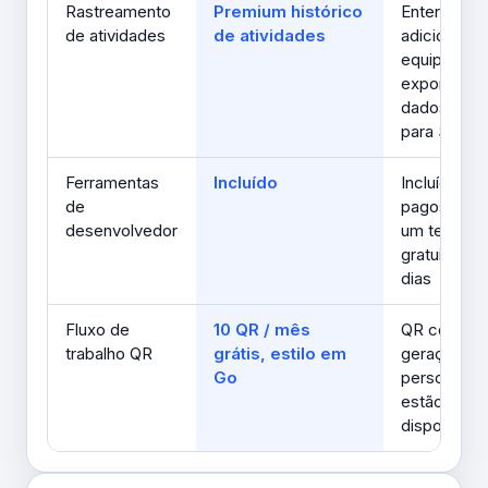
Rastreamento
Premium histórico
Enterprise
de atividades
de atividades
adiciona vá
equipes, S
exportação
dados brut
para S3
Ferramentas
Incluído
Incluído; pl
de
pagos incl
desenvolvedor
um teste
gratuito de
dias
Fluxo de
10 QR / mês
QR code
trabalho QR
grátis, estilo em
geração e
Go
personaliz
estão
disponíveis