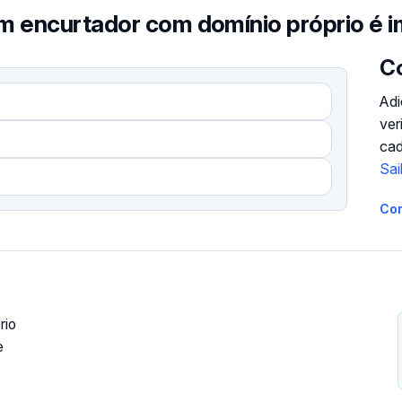
m encurtador com domínio próprio é 
Co
Adi
ver
cad
Sai
Co
rio
e