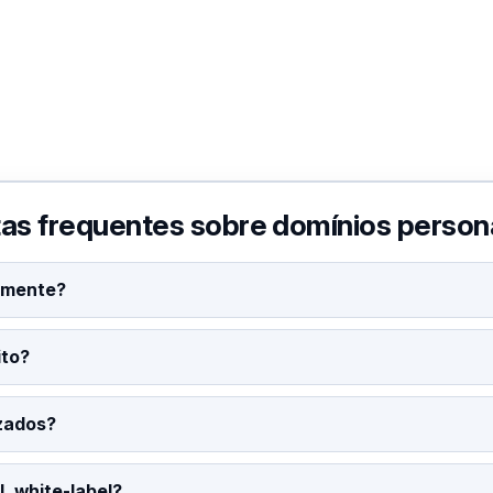
as frequentes sobre domínios person
tamente?
ito?
izados?
L white-label?