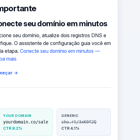
importante
necte seu domínio em minutos
cione seu domínio, atualize dois registros DNS e
ifique. O assistente de configuração guia você em
a etapa.
Conecte seu domínio em minutos —
ba mais
meçar →
YOUR DOMAIN
GENERIC
yourdomain.co/sale
sho.rt/3xK9f2Q
CTR 8.2%
CTR 4.1%