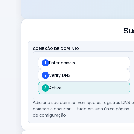
Su
CONEXÃO DE DOMÍNIO
Enter domain
1
Verify DNS
2
Active
3
Adicione seu domínio, verifique os registros DNS e
comece a encurtar — tudo em uma única página
de configuração.