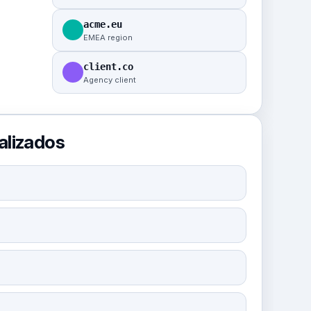
acme.eu
EMEA region
client.co
Agency client
alizados