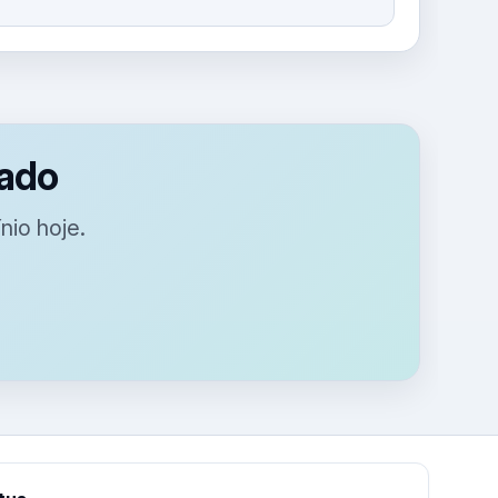
zado
nio hoje.