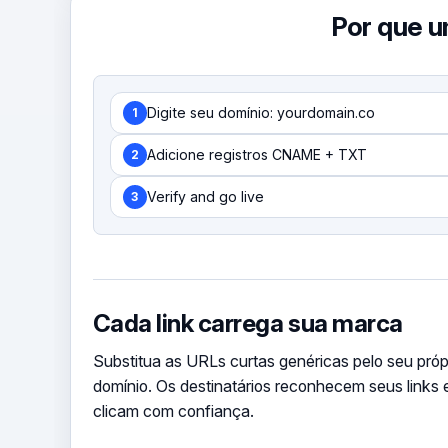
Por que u
Digite seu domínio: yourdomain.co
1
Adicione registros CNAME + TXT
2
Verify and go live
3
Cada link carrega sua marca
Substitua as URLs curtas genéricas pelo seu próp
domínio. Os destinatários reconhecem seus links 
clicam com confiança.