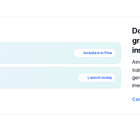
Do
gr
in
Included in Plus
Ain
sup
ger
Launch today
ime
Co