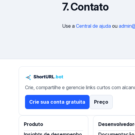
7. Contato
Use a
Central de ajuda
ou
admin@s
Crie, compartilhe e gerencie links curtos com alcan
Crie sua conta gratuita
Preço
Produto
Desenvolvedor
Insights de desempenho
Documentação 