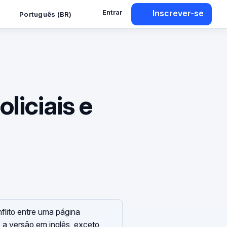
Entrar
Inscrever-se
Português (BR)
liciais e
flito entre uma página
e a versão em inglês, exceto