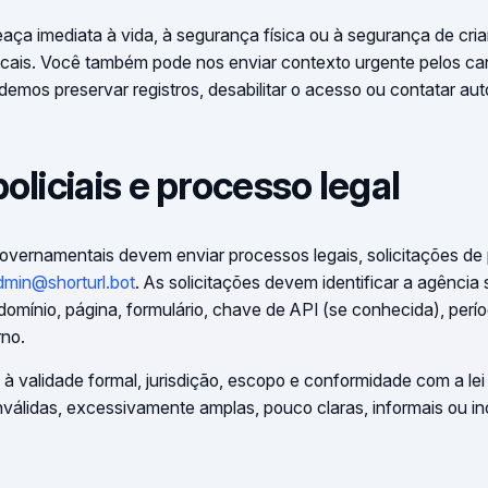
ça imediata à vida, à segurança física ou à segurança de cria
ocais. Você também pode nos enviar contexto urgente pelos ca
mos preservar registros, desabilitar o acesso ou contatar au
oliciais e processo legal
governamentais devem enviar processos legais, solicitações de
dmin@shorturl.bot
. As solicitações devem identificar a agência so
 domínio, página, formulário, chave de API (se conhecida), períod
rno.
à validade formal, jurisdição, escopo e conformidade com a lei
 inválidas, excessivamente amplas, pouco claras, informais ou in