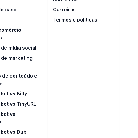
de caso
Carreiras
Termos e políticas
 comércio
o
de mídia social
 de marketing
s de conteúdo e
os
bot vs Bitly
.bot vs TinyURL
bot vs
y
.bot vs Dub