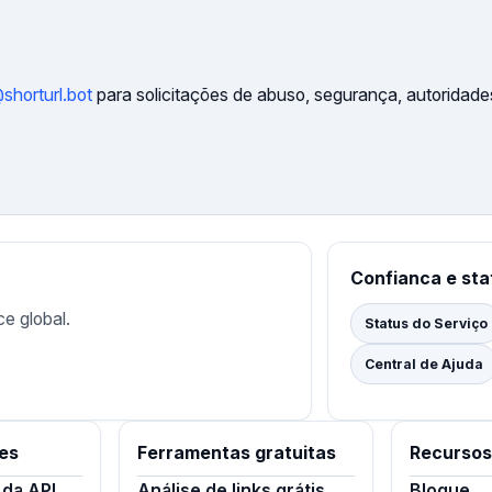
horturl.bot
para solicitações de abuso, segurança, autoridades 
Confianca e sta
ce global.
Status do Serviço
Central de Ajuda
es
Ferramentas gratuitas
Recursos
da API
Análise de links grátis
Blogue