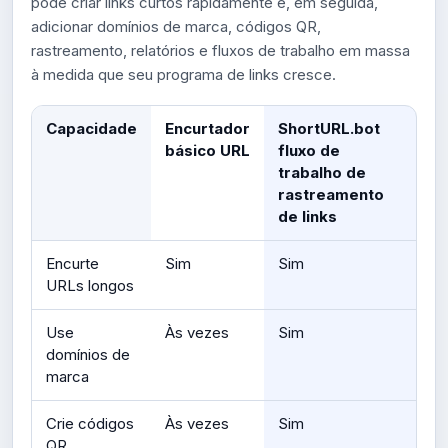
pode criar links curtos rapidamente e, em seguida,
adicionar domínios de marca, códigos QR,
rastreamento, relatórios e fluxos de trabalho em massa
à medida que seu programa de links cresce.
Capacidade
Encurtador
ShortURL.bot
básico URL
fluxo de
trabalho de
rastreamento
de links
Encurte
Sim
Sim
URLs longos
Use
Às vezes
Sim
domínios de
marca
Crie códigos
Às vezes
Sim
QR