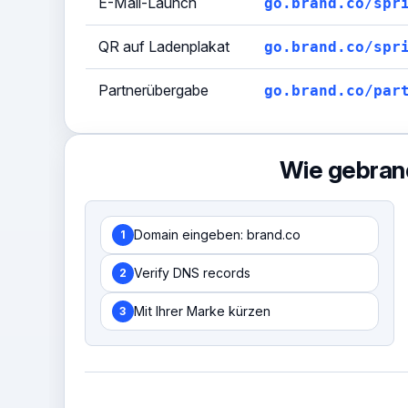
E-Mail-Launch
go.brand.co/spr
QR auf Ladenplakat
go.brand.co/spr
Partnerübergabe
go.brand.co/par
Wie gebran
Domain eingeben: brand.co
1
Verify DNS records
2
Mit Ihrer Marke kürzen
3