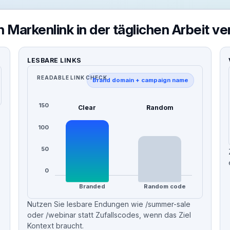
 Markenlink in der täglichen Arbeit v
LESBARE LINKS
READABLE LINK CHECK
Brand domain + campaign name
150
Clear
Random
100
50
0
Branded
Random code
Nutzen Sie lesbare Endungen wie /summer-sale
oder /webinar statt Zufallscodes, wenn das Ziel
Kontext braucht.