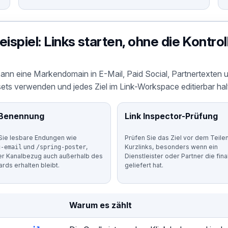
piel: Links starten, ohne die Kontroll
nn eine Markendomain in E-Mail, Paid Social, Partnertexten
ets verwenden und jedes Ziel im Link-Workspace editierbar hal
Benennung
Link Inspector-Prüfung
Sie lesbare Endungen wie
Prüfen Sie das Ziel vor dem Teile
und
,
Kurzlinks, besonders wenn ein
g-email
/spring-poster
er Kanalbezug auch außerhalb des
Dienstleister oder Partner die fin
rds erhalten bleibt.
geliefert hat.
Warum es zählt