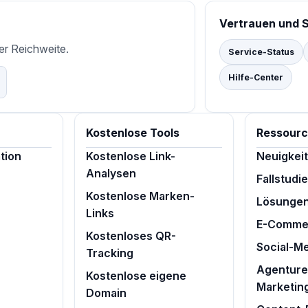
Vertrauen und 
ler Reichweite.
Service-Status
Hilfe-Center
Kostenlose Tools
Ressour
tion
Kostenlose Link-
Neuigkei
Analysen
Fallstudi
Kostenlose Marken-
Lösunge
Links
E-Comme
Kostenloses QR-
Social-M
Tracking
Agenturen
Kostenlose eigene
Marketin
Domain