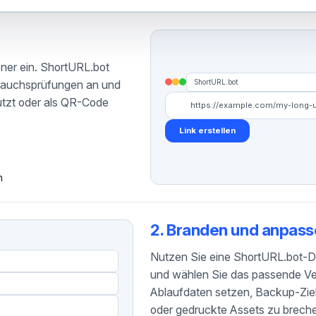
ener ein. ShortURL.bot
ShortURL.bot
brauchsprüfungen an und
nutzt oder als QR-Code
https://example.com/my-long-ur
Link erstellen
n
2. Branden und anpas
Nutzen Sie eine ShortURL.bot-D
und wählen Sie das passende Ver
Ablaufdaten setzen, Backup-Ziele
oder gedruckte Assets zu brech