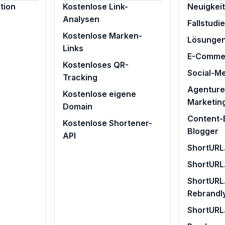
tion
Kostenlose Link-
Neuigkei
Analysen
Fallstudi
Kostenlose Marken-
Lösunge
Links
E-Comme
Kostenloses QR-
Social-M
Tracking
Agenturen
Kostenlose eigene
Marketin
Domain
Content-E
Kostenlose Shortener-
Blogger
API
ShortURL.
ShortURL
ShortURL.
Rebrandl
ShortURL