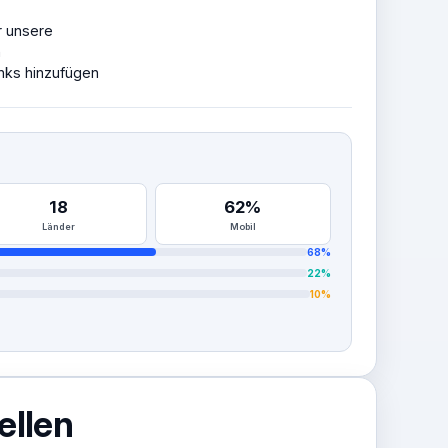
r unsere
n
nks hinzufügen
18
62%
Länder
Mobil
68%
22%
10%
ellen