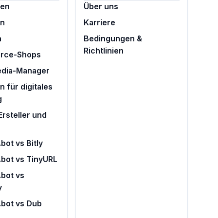
ten
Über uns
en
Karriere
n
Bedingungen &
Richtlinien
rce-Shops
edia-Manager
 für digitales
g
rsteller und
bot vs Bitly
.bot vs TinyURL
bot vs
y
.bot vs Dub