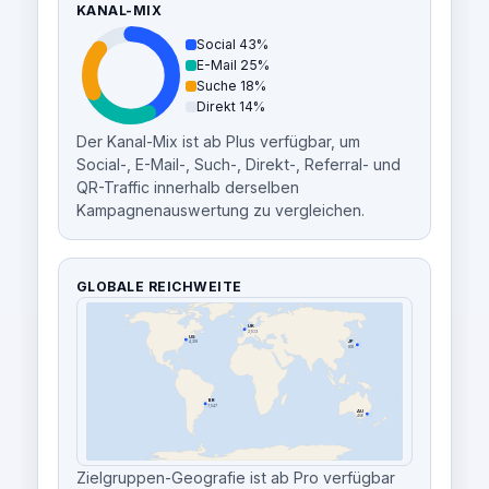
KANAL-MIX
Social 43%
E-Mail 25%
Suche 18%
Direkt 14%
Der Kanal-Mix ist ab Plus verfügbar, um
Social-, E-Mail-, Such-, Direkt-, Referral- und
QR-Traffic innerhalb derselben
Kampagnenauswertung zu vergleichen.
GLOBALE REICHWEITE
UK
2,103
US
4,218
JP
891
BR
1,547
AU
456
Zielgruppen-Geografie ist ab Pro verfügbar