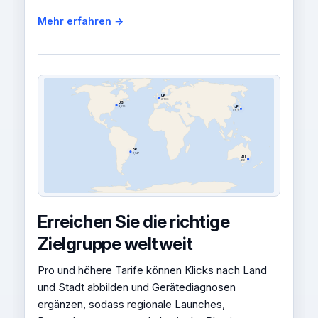
Mehr erfahren →
UK
2,103
US
4,218
JP
891
BR
1,547
AU
456
Erreichen Sie die richtige
Zielgruppe weltweit
Pro und höhere Tarife können Klicks nach Land
und Stadt abbilden und Gerätediagnosen
ergänzen, sodass regionale Launches,