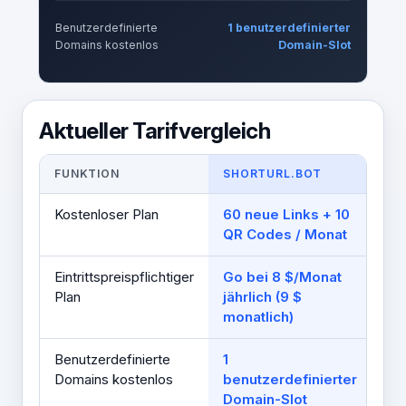
Benutzerdefinierte
1 benutzerdefinierter
Domains kostenlos
Domain-Slot
Aktueller Tarifvergleich
FUNKTION
SHORTURL.BOT
CU
Kostenloser Plan
60 neue Links + 10
30 
QR Codes / Monat
Mo
Eintrittspreispflichtiger
Go bei 8 $/Monat
Sta
Plan
jährlich (9 $
$/
monatlich)
Benutzerdefinierte
1
1 
Domains kostenlos
benutzerdefinierter
ko
Domain-Slot