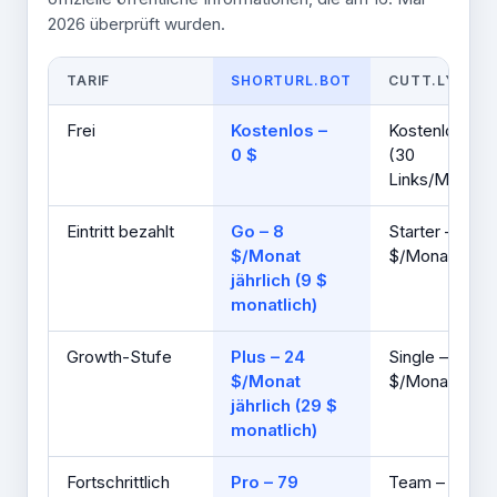
2026 überprüft wurden.
TARIF
SHORTURL.BOT
CUTT.LY
Frei
Kostenlos –
Kostenlos – 0
0 $
(30
Links/Monat)
Eintritt bezahlt
Go – 8
Starter – 12
$/Monat
$/Monat
jährlich (9 $
monatlich)
Growth-Stufe
Plus – 24
Single – 25
$/Monat
$/Monat
jährlich (29 $
monatlich)
Fortschrittlich
Pro – 79
Team – 99