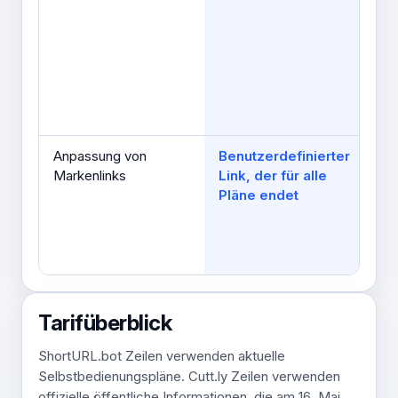
Ma
un
Bea
bei
kos
Pl
Anpassung von
Benutzerdefinierter
Lin
Markenlinks
Link, der für alle
Um
Pläne endet
Ka
TR
Te
na
Tarifüberblick
ShortURL.bot Zeilen verwenden aktuelle
Selbstbedienungspläne. Cutt.ly Zeilen verwenden
offizielle öffentliche Informationen, die am 16. Mai