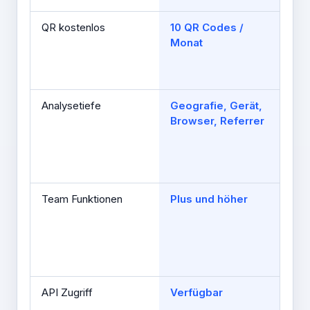
QR kostenlos
10 QR Codes /
Ein
Monat
Fre
an
Co
Analysetiefe
Geografie, Gerät,
30
Browser, Referrer
kos
36
Sin
am
Team Funktionen
Plus und höher
Te
5 M
Tea
10 
Mit
API Zugriff
Verfügbar
API
hö