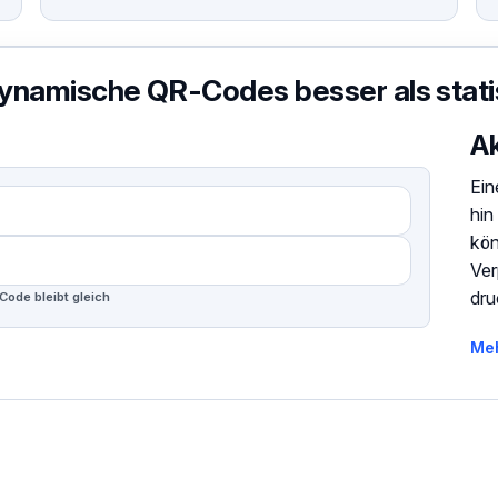
namische QR-Codes besser als stati
Ak
Ein
hin
kön
Ver
dru
ode bleibt gleich
Meh