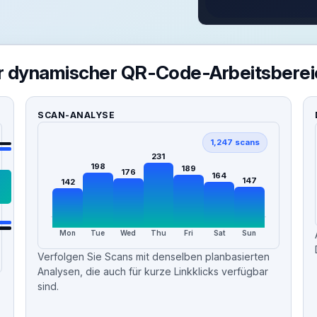
hr dynamischer QR-Code-Arbeitsberei
SCAN-ANALYSE
1,247 scans
231
198
189
176
164
147
142
Mon
Tue
Wed
Thu
Fri
Sat
Sun
Verfolgen Sie Scans mit denselben planbasierten
Analysen, die auch für kurze Linkklicks verfügbar
sind.