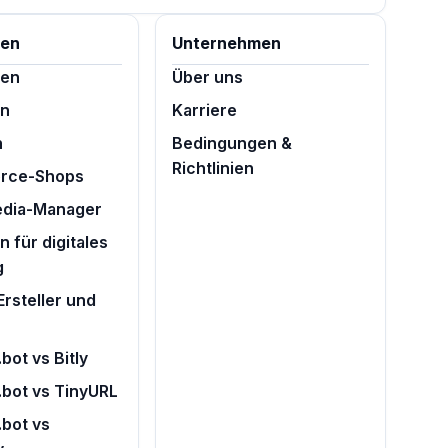
cen
Unternehmen
ten
Über uns
en
Karriere
n
Bedingungen &
Richtlinien
rce-Shops
edia-Manager
 für digitales
g
rsteller und
bot vs Bitly
.bot vs TinyURL
bot vs