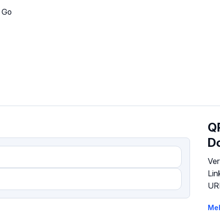
. Go
Q
D
Ver
Lin
URL
Meh