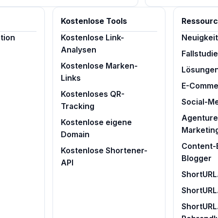
Kostenlose Tools
Ressour
tion
Kostenlose Link-
Neuigkei
Analysen
Fallstudi
Kostenlose Marken-
Lösunge
Links
E-Comme
Kostenloses QR-
Social-M
Tracking
Agenturen
Kostenlose eigene
Marketin
Domain
Content-E
Kostenlose Shortener-
Blogger
API
ShortURL.
ShortURL
ShortURL.