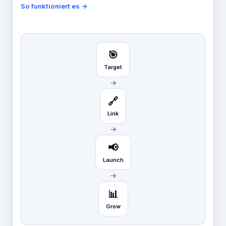
So funktioniert es →
🎯
Target
→
🔗
Link
→
📢
Launch
→
📊
Grow