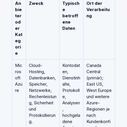
An
Zweck
Typisch
Ort der
bie
e
Verarbeitu
ter
betroff
ng
od
ene
er
Daten
Kat
eg
ori
e
Mic
Cloud-
Kontodat
Canada
ros
Hosting,
en,
Central
oft
Datenbanken,
Dienstinh
(primär);
Azu
Speicher,
alte,
East US,
re
Netzwerke,
Protokoll
West Europe
Rechenleistun
e,
und weitere
g, Sicherheit
Analysen
Azure-
und
,
Regionen je
Protokollierun
hochgela
nach
g.
dene
Kundenkonfi