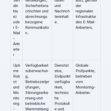
Sen
Mitteilungen,
daten
aus), gemäß
din
Sicherheitsna
und
der
blu
chrichten und
Nachrich
regionalen
e)
abrechnungs
teninhalt
Infrastruktur
ode
bezogene
e.
des E-Mail-
r E-
Kommunikatio
Anbieters.
Mail
n.
-
Anb
iete
r
Upti
Verfügbarkeit
Dienstst
Globale
me
süberwachun
atus,
Prüfpunkte,
Rob
g,
Endpunkt
betrieben
ot
Betriebszeitpr
verfügba
vom
und
üfungen,
rkeit,
Monitoring-
Mo
Störungserke
technisc
Anbieter.
nito
nnung und
he
ring
betriebliche
Protokoll
-
Warnmeldung
e und