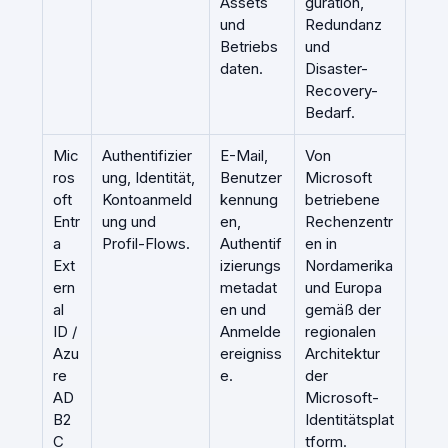
Assets
guration,
und
Redundanz
Betriebs
und
daten.
Disaster-
Recovery-
Bedarf.
Mic
Authentifizier
E-Mail,
Von
ros
ung, Identität,
Benutzer
Microsoft
oft
Kontoanmeld
kennung
betriebene
Entr
ung und
en,
Rechenzentr
a
Profil-Flows.
Authentif
en in
Ext
izierungs
Nordamerika
ern
metadat
und Europa
al
en und
gemäß der
ID /
Anmelde
regionalen
Azu
ereigniss
Architektur
re
e.
der
AD
Microsoft-
B2
Identitätsplat
C
tform.