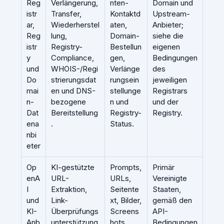
Reg
Verlängerung,
nten-
Domain und
istr
Transfer,
Kontaktd
Upstream-
ar,
Wiederherstel
aten,
Anbieter;
Reg
lung,
Domain-
siehe die
istr
Registry-
Bestellun
eigenen
y
Compliance,
gen,
Bedingungen
und
WHOIS-/Regi
Verlänge
des
Do
strierungsdat
rungsein
jeweiligen
mai
en und DNS-
stellunge
Registrars
n-
bezogene
n und
und der
Dat
Bereitstellung
Registry-
Registry.
ena
.
Status.
nbi
eter
Op
KI-gestützte
Prompts,
Primär
enA
URL-
URLs,
Vereinigte
I
Extraktion,
Seitente
Staaten,
und
Link-
xt, Bilder,
gemäß den
KI-
Überprüfungs
Screens
API-
Anb
unterstützung
hots,
Bedingungen