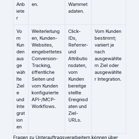
Anb
en.
Warnmet
iete
adaten.
r
Vo
Weiterleitung
Click-
Vom Kunden
m
en, Kunden-
IDs,
bestimmt;
Kun
Websites,
Referrer-
variiert je
den
eingebettetes
und
nach
aus
Conversion-
Attributio
ausgewählte
ge
Tracking,
nsdaten,
m Ziel oder
wäh
öffentliche
vom
ausgewählte
lte
Seiten und
Kunden
r Integration.
Ziel
vom Kunden
bereitge
e
konfigurierte
stellte
und
API-/MCP-
Ereignisd
Inte
Workflows.
aten und
grat
Ziel-
ion
URLs.
en
Fragen zu Unterauftragsverarbeitern können über