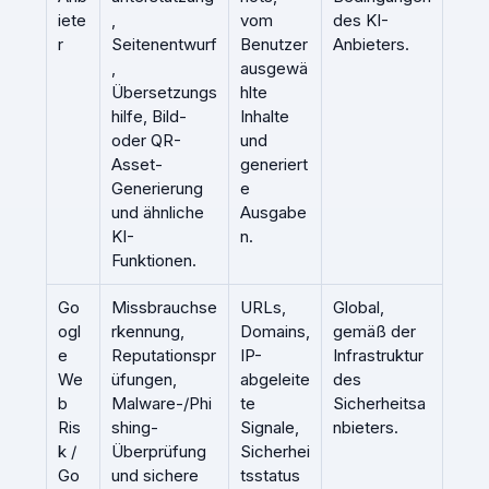
iete
,
vom
des KI-
r
Seitenentwurf
Benutzer
Anbieters.
,
ausgewä
Übersetzungs
hlte
hilfe, Bild-
Inhalte
oder QR-
und
Asset-
generiert
Generierung
e
und ähnliche
Ausgabe
KI-
n.
Funktionen.
Go
Missbrauchse
URLs,
Global,
ogl
rkennung,
Domains,
gemäß der
e
Reputationspr
IP-
Infrastruktur
We
üfungen,
abgeleite
des
b
Malware-/Phi
te
Sicherheitsa
Ris
shing-
Signale,
nbieters.
k /
Überprüfung
Sicherhei
Go
und sichere
tsstatus