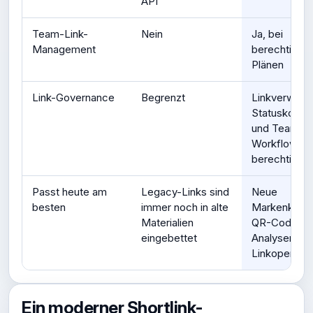
API
Team-Link-
Nein
Ja, bei
Management
berechtigten
Plänen
Link-Governance
Begrenzt
Linkverwaltu
Statuskontro
und Team-
Workflows f
berechtigte 
Passt heute am
Legacy-Links sind
Neue
besten
immer noch in alte
Markenkamp
Materialien
QR-Codes,
eingebettet
Analysen un
Linkoperatio
Ein moderner Shortlink-