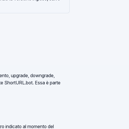
amento, upgrade, downgrade,
amite ShortURL.bot. Essa è parte
ltro indicato al momento del