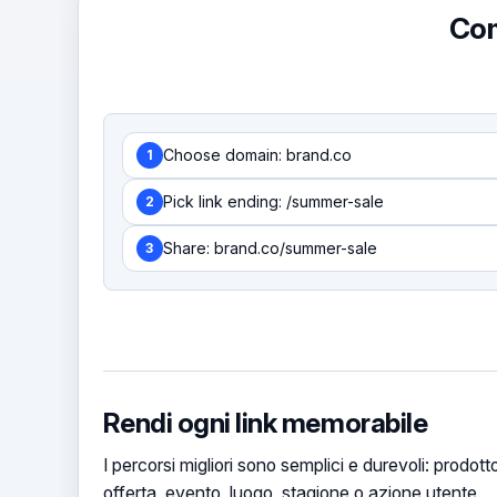
Com
Choose domain: brand.co
1
Pick link ending: /summer-sale
2
Share: brand.co/summer-sale
3
Rendi ogni link memorabile
I percorsi migliori sono semplici e durevoli: prodott
offerta, evento, luogo, stagione o azione utente.