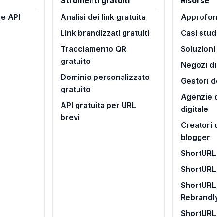
Strumenti gratuiti
Risorse
e API
Analisi dei link gratuita
Approfon
Link brandizzati gratuiti
Casi stud
Tracciamento QR
Soluzioni
gratuito
Negozi d
Dominio personalizzato
Gestori d
gratuito
Agenzie d
API gratuita per URL
digitale
brevi
Creatori 
blogger
ShortURL.
ShortURL
ShortURL.
Rebrandl
ShortURL