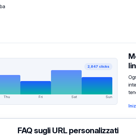
bba
Mo
li
2,847 clicks
Ogn
int
ten
Thu
Fri
Sat
Sun
Ini
FAQ sugli URL personalizzati