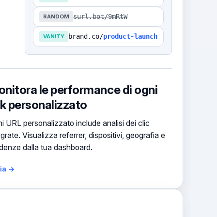
surl.bot/9mRtW
RANDOM
brand.co/
product-launch
VANITY
nitora le performance di ogni
nk personalizzato
i URL personalizzato include analisi dei clic
egrate. Visualizza referrer, dispositivi, geografia e
denze dalla tua dashboard.
zia →