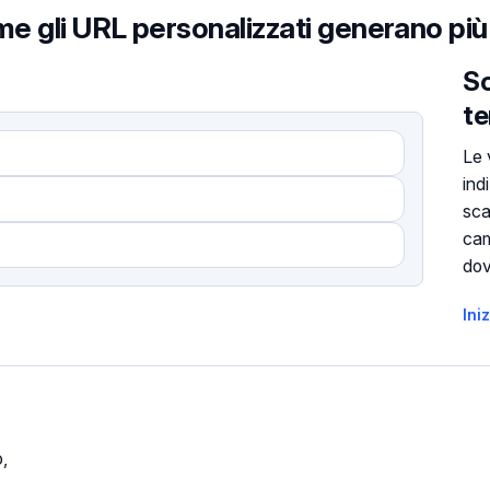
e gli URL personalizzati generano più 
Sc
te
Le 
ind
sca
cam
dov
Ini
o,