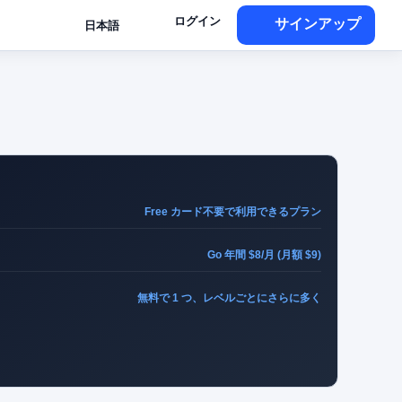
ログイン
サインアップ
日本語
Free カード不要で利用できるプラン
Go 年間 $8/月 (月額 $9)
無料で 1 つ、レベルごとにさらに多く