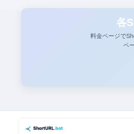
各S
料金ページでSh
ペ