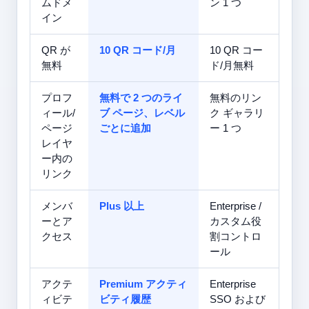
ムドメ
ン 1 つ
イン
QR が
10 QR コード/月
10 QR コー
無料
ド/月無料
プロフ
無料で 2 つのライ
無料のリン
ィール/
ブ ページ、レベル
ク ギャラリ
ページ
ごとに追加
ー 1 つ
レイヤ
ー内の
リンク
メンバ
Plus 以上
Enterprise /
ーとア
カスタム役
クセス
割コントロ
ール
アクテ
Premium アクティ
Enterprise
ィビテ
ビティ履歴
SSO および