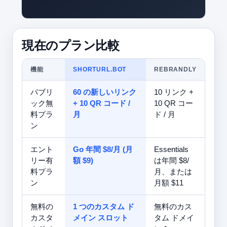
現在のプラン比較
機能
SHORTURL.BOT
REBRANDLY
パブリ
60 の新しいリンク
10 リンク +
ック無
+ 10 QR コード /
10 QR コー
料プラ
月
ド / 月
ン
エント
Go 年間 $8/月 (月
Essentials
リー有
額 $9)
は年間 $8/
料プラ
月、または
ン
月額 $11
無料の
1 つのカスタム ド
無料のカス
カスタ
メイン スロット
タム ドメイ