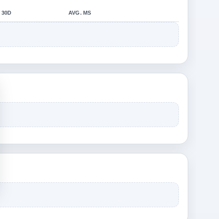
30D
AVG. MS