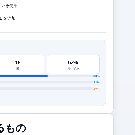
インを使用
L を追加
18
62%
国
モバイル
68%
22%
10%
するもの