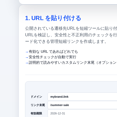
1. URL を貼り付ける
公開されている遷移先URLを短縮ツールに貼り付けます
URLを検証し、安全性と不正利用のチェックを
ード化できる管理短縮リンクを作成します。
有効な URL であればどれでも
安全性チェックが自動で実行
説明的で読みやすいカスタムリンク末尾（オプション
ドメイン
mybrand.link
リンク末尾
/summer-sale
有効期限
2026-12-31