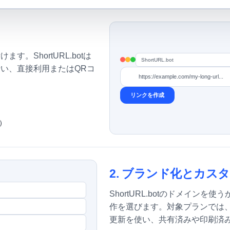
。ShortURL.botは
ShortURL.bot
行い、直接利用またはQRコ
https://example.com/my-long-url...
リンクを作成
）
2. ブランド化とカス
ShortURL.botのドメイン
作を選びます。対象プランでは
更新を使い、共有済みや印刷済