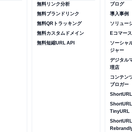
ト
無料リンク分析
ブログ
無料ブランドリンク
導入事例
無料QRトラッキング
ソリュー
無料カスタムドメイン
Eコマー
無料短縮URL API
ソーシャ
ジャー
デジタル
理店
コンテン
ブロガー
ShortURL.
ShortURL
TinyURL
ShortURL
Rebrandl