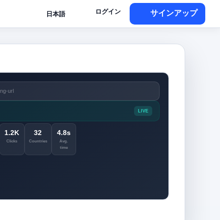
ログイン
サインアップ
日本語
ng-url
LIVE
1.2K
32
4.8s
Clicks
Countries
Avg.
time