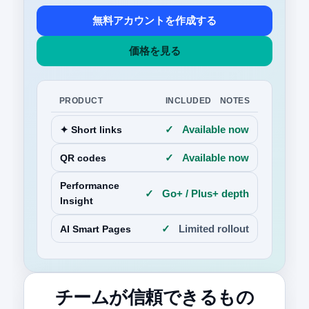
無料アカウントを作成する
価格を見る
PRODUCT
INCLUDED
NOTES
✓
Available now
✦ Short links
✓
Available now
QR codes
Performance
✓
Go+ / Plus+ depth
Insight
✓
Limited rollout
AI Smart Pages
チームが信頼できるもの