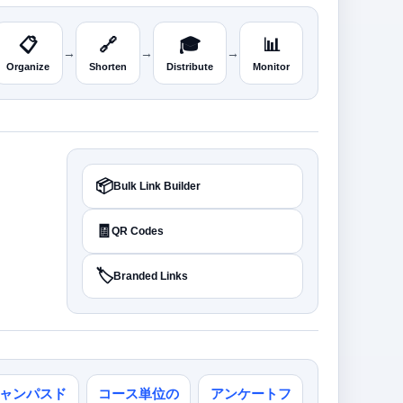
📋
🔗
🎓
📊
→
→
→
Organize
Shorten
Distribute
Monitor
📦
Bulk Link Builder
🧾
QR Codes
🏷️
Branded Links
ャンパスド
コース単位の
アンケートフ