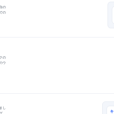
自の
での
クの
のウ
まし
キ
グ、